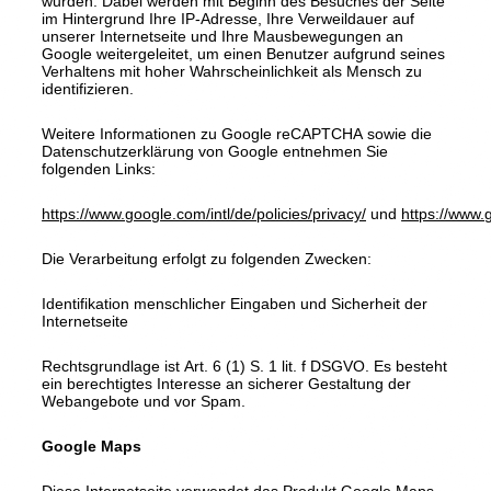
wurden. Dabei werden mit Beginn des Besuches der Seite
im Hintergrund Ihre IP-Adresse, Ihre Verweildauer auf
unserer Internetseite und Ihre Mausbewegungen an
Google weitergeleitet, um einen Benutzer aufgrund seines
Verhaltens mit hoher Wahrscheinlichkeit als Mensch zu
identifizieren.
Weitere Informationen zu Google reCAPTCHA sowie die
Datenschutzerklärung von Google entnehmen Sie
folgenden Links:
https://www.google.com/intl/de/policies/privacy/
und
https://www.
Die Verarbeitung erfolgt zu folgenden Zwecken:
Identifikation menschlicher Eingaben und Sicherheit der
Internetseite
Rechtsgrundlage ist Art. 6 (1) S. 1 lit. f DSGVO. Es besteht
ein berechtigtes Interesse an sicherer Gestaltung der
Webangebote und vor Spam.
Google Maps
Diese Internetseite verwendet das Produkt Google Maps